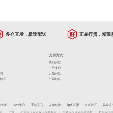
多仓直发，极速配送
正品行货，精致
支付方式
货到付款
在线支付
询
分期付款
标准
公司转账
家帮助
|
营销中心
|
手机京东
|
友情链接
|
销售联盟
|
京东社区
|
风险监
4号
|
ICP
|
药品医疗器械网络服务备案
|
自营医疗器械经营资质
|
药品网络