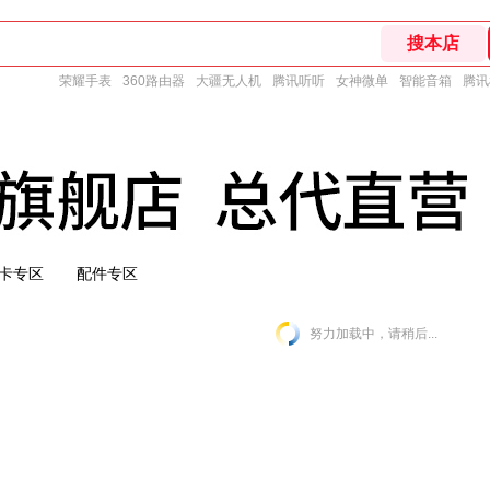
荣耀手表
360路由器
大疆无人机
腾讯听听
女神微单
智能音箱
腾讯
卡专区
配件专区
努力加载中，请稍后...