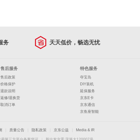
服务
天天低价，畅选无忧
售后服务
特色服务
售后政策
夺宝岛
价格保护
DIY装机
退款说明
延保服务
返修/退换货
京东E卡
取消订单
京东通信
京鱼座智能
测
|
质量公告
|
隐私政策
|
京东公益
|
Media & IR
交易第三方平台备案凭证
|
新出发京零 字第大120007号